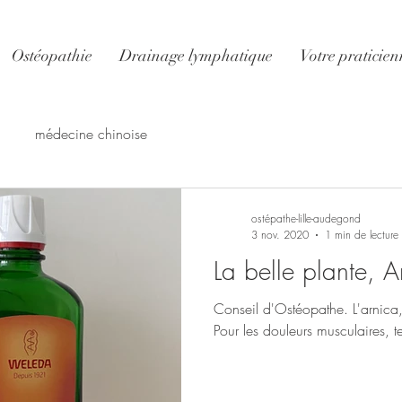
Ostéopathie
Drainage lymphatique
Votre praticien
médecine chinoise
ostépathe-lille-audegond
3 nov. 2020
1 min de lecture
La belle plante, A
Conseil d'Ostéopathe. L'arnica
Pour les douleurs musculaires, t