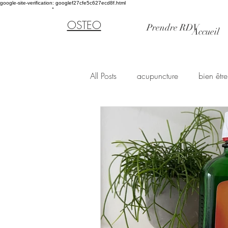
google-site-verification: googlef27cfe5c627ecd8f.html
OSTEO
Prendre RDV
Accueil
All Posts
acupuncture
bien être