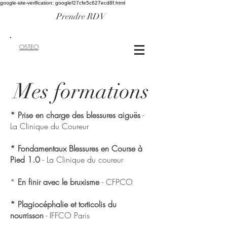
google-site-verification: googlef27cfe5c627ecd8f.html
Prendre RDV
OSTEO
Mes formations
* Prise en charge des blessures aiguës
-
La Clinique du Coureur
* Fondamentaux Blessures en Course à
Pied 1.0
- La Clinique du coureur
*
En finir avec le bruxisme
- CFPCO
* Plagiocéphalie et torticolis du
nourrisson
- IFFCO Paris