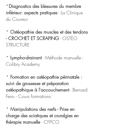
*
Diagnostics des blessures du membre
inférieur: aspects pratiques
- La Clinique
du Coureur
*
Ostéopathie des muscles et des tendons
- CROCHET ET SCRAPING
- OSTEO
STRUCTURE
*
Lympho-drainant
- Méthode manuelle -
Colibry Academy
*
Formation en ostéopathie périnatale :
suivi de grossesse et préparation
ostéopathique à l'accouchement
- Bernard
Ferru - Cours formations
*
Manipulations des nerfs - Prise en
charge des sciatiques et cruralgies en
thérapie manuelle
- CFPCO