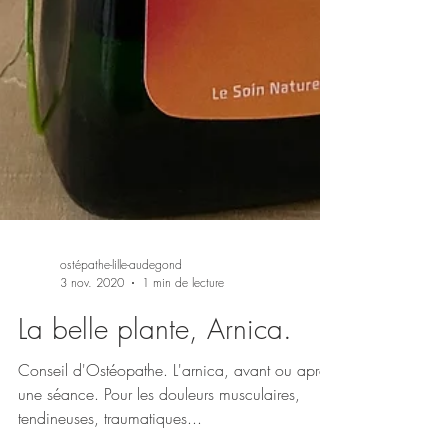
ostépathe-lille-audegond
3 nov. 2020
1 min de lecture
La belle plante, Arnica.
Conseil d'Ostéopathe. L'arnica, avant ou après