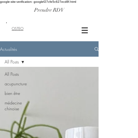
google-site-verification: googlef27cfe5c627ecd8f.html
Prendre RDV
OSTEO
Actualités
All Posts
All Posts
acupuncture
bien être
médecine
chinoise